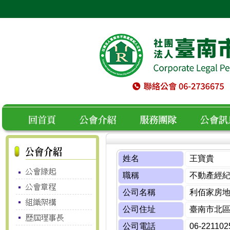
空白
回首頁
公會介紹
服務團隊
公會訊息
姓名
王寶貴
職稱
不動產經
公司名稱
利佰家房
公司住址
臺南市北區
公司電話
06-221102