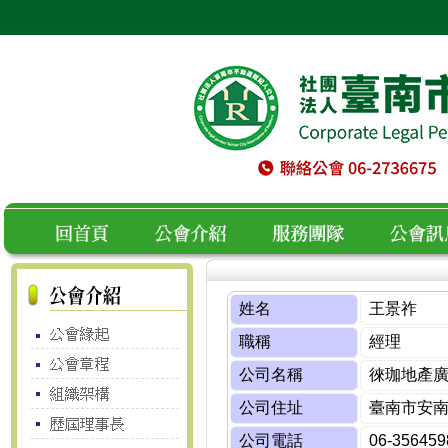
空白
回首頁
公會介紹
服務團隊
公會訊息
姓名
王景祚
職稱
經理
公司名稱
徠珈地產
公司住址
臺南市安南
公司電話
06-356459