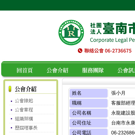
空白
回首頁
公會介紹
服務團隊
公會訊息
姓名
張小月
職稱
客服部經
公司名稱
永龍建設
公司住址
台南市永康
公司電話
06-232686