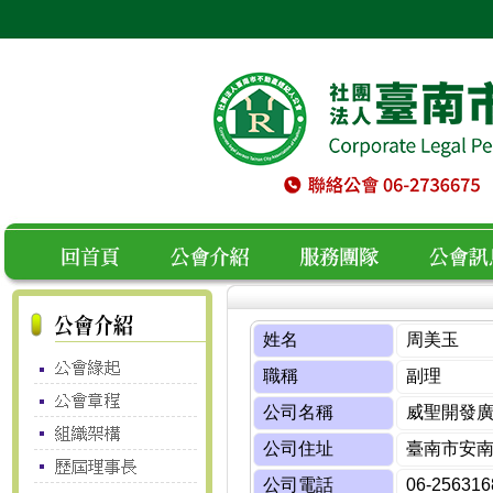
空白
回首頁
公會介紹
服務團隊
公會訊息
姓名
周美玉
職稱
副理
公司名稱
威聖開發
公司住址
臺南市安南
公司電話
06-256316