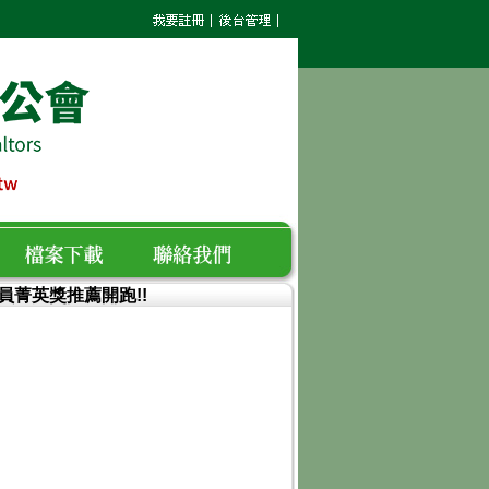
人員菁英獎推薦開跑!!
檔案下載
聯絡我們