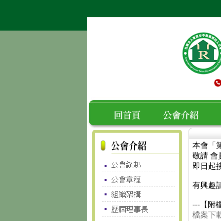
本會「
空白
回首頁
公會介紹
敬請 
即日起
有興趣請
---【附檔
檔案下載