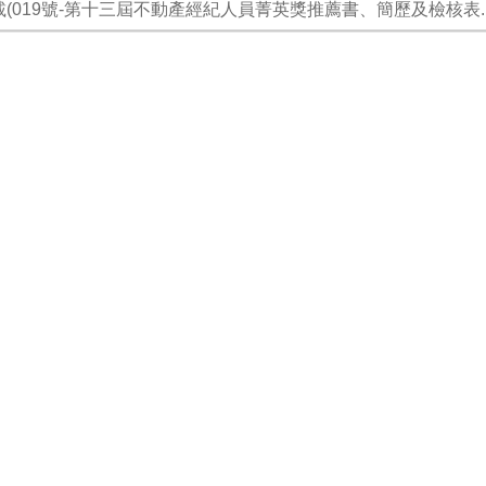
(019號-第十三屆不動產經紀人員菁英獎推薦書、簡歷及檢核表.pd