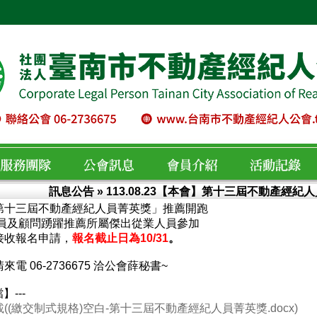
訊息公告
» 113.08.23【本會】第十三屆不動產經紀
第十三屆不動產經紀人員菁英獎」推薦開跑
服務團隊
公會訊息
會員介紹
活動紀錄
會員及顧問踴躍推薦所屬傑出從業人員參加
接收報名申請，
報名截止日為10/31
。
來電 06-2736675 洽公會薛秘書~
】---
((繳交制式規格)空白-第十三屆不動產經紀人員菁英獎.docx)